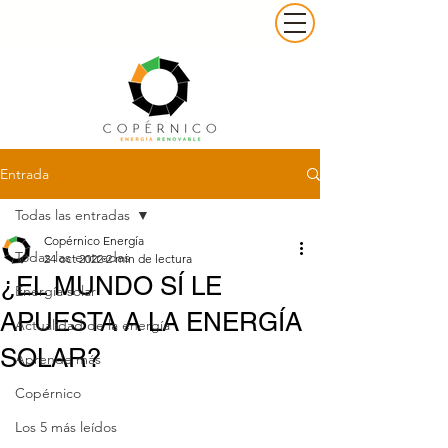
Entrada
Todas las entradas
Copérnico Energía
Todas las entradas
24 oct 2022
2 min de lectura
¿EL MUNDO SÍ LE
Energía solar
APUESTA A LA ENERGÍA
Actualidad de la energía
SOLAR?
Aprende más
Copérnico
Los 5 más leídos