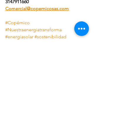
3147911660
Comercial@copernicosas.com
#Copérnico
#Nuestraenergiatransforma
#energíasolar
#sostenibilidad
#naturaleza
#preservación
#energiasolar
#energiasolarmedellin
#panelessolares
#panelessolaresmedellin
#panelessolarescolombia
#sistemasolarcolombia
#copérnicosas
Energía solar
Actualidad de la energía
Ver todo
Entradas recientes