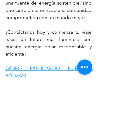
una fuente de energía sostenible, sino 
que también te unirás a una comunidad 
comprometida con un mundo mejor.
¡Contáctanos hoy y comienza tu viaje 
hacia un futuro más luminoso con 
nuestra energía solar responsable y 
eficiente!
¡VÍDEO EXPLICANDO NUESTRAS 
PÓLIZAS!
¡CONTÁCTANOS POR WHATSAPP Y 
ASESÓRATE CON NOSOTROS!
ALEJA
NDRO BUENO ZAPATA 
3147911660
Co
rreo: 
Comercial@copernicosas.com
Instagram: @copernicosas