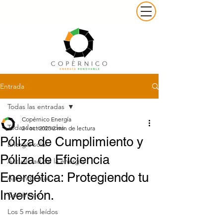
Entrada
Todas las entradas
Copérnico Energía
Todas las entradas
24 oct 2023
2 min de lectura
Póliza de Cumplimiento y
Energía solar
Póliza de Eficiencia
Actualidad de la energía
Energética: Protegiendo tu
Aprende más
Inversión.
Copérnico
Los 5 más leídos