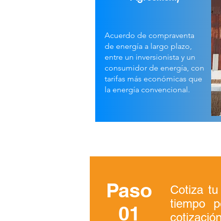
Acuerdo de compraventa
de energía a largo plazo,
entre un inversionista y un
consumidor de energía, con
tarifas más económicas que
la energía convencional.
Paso
Cotiza t
tiempo p
01
cotización