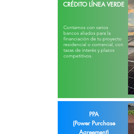
CRÉDITO LÍNEA VERDE
Contamos con varios
bancos aliados para la
financiación de tu proyecto
residencial o comercial, con
tasas de interés y plazos
competitivos.
PPA
(Power Purchase
Agreement)