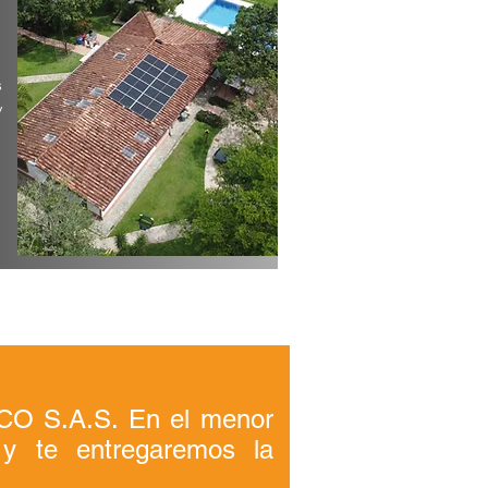
s
y
ICO S.A.S. En el menor
 y te entregaremos la