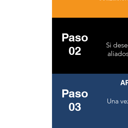
Paso
Si dese
02
aliados
A
Paso
Una ve
03