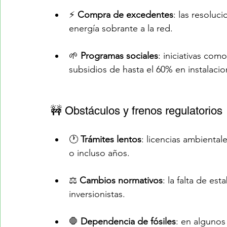
⚡ 
Compra de excedentes
: las resoluc
energía sobrante a la red.
🌱 
Programas sociales
: iniciativas como
subsidios de hasta el 60% en instalacio
🚧 Obstáculos y frenos regulatorios
🕐 
Trámites lentos
: licencias ambienta
o incluso años.
⚖️ 
Cambios normativos
: la falta de es
inversionistas.
🛑 
Dependencia de fósiles
: en algunos