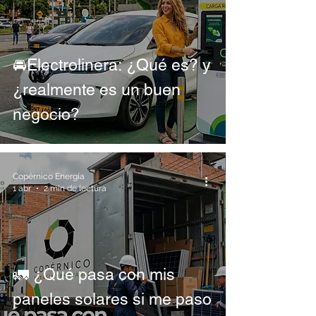
🚘Electrolinera: ¿Qué es? y
¿realmente es un buen
negocio?
Copérnico Energía
1 abr
2 min de lectura
🚛 ¿Qué pasa con mis
paneles solares si me paso