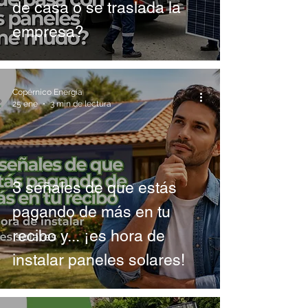
de casa o se traslada la
empresa?
Copérnico Energía
25 ene
3 min de lectura
3 señales de que estás
pagando de más en tu
recibo y... ¡es hora de
instalar paneles solares!