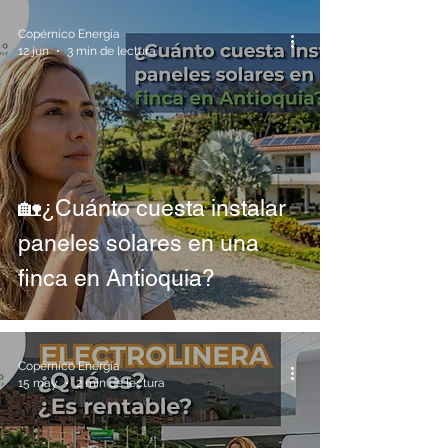
Copérnico Energía
12 jun
3 min de lectura
🏡¿Cuánto cuesta instalar
paneles solares en una
finca en Antioquia?
Copérnico Energía
15 may
2 min de lectura