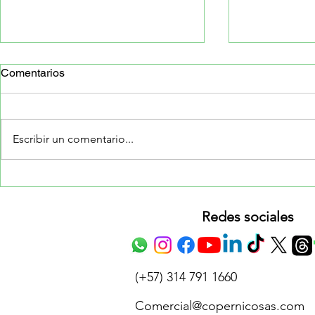
Comentarios
Escribir un comentario...
⚙️¿Qué es el solar tracking y
✔️¿Cuáles s
cómo puede aumentar el
solares idea
rendimiento de un sistema
Redes sociales
en Colombi
fotovoltaico en Colombia?
(+57) 314 791 1660
Comercial@copernicosas.com