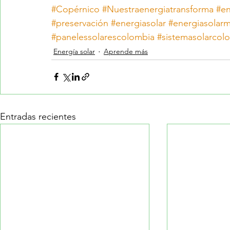
#Copérnico
#Nuestraenergiatransforma
#en
#preservación
#energiasolar
#energiasolarm
#panelessolarescolombia
#sistemasolarcol
Energía solar
Aprende más
Entradas recientes