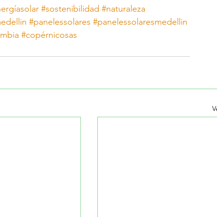
ergíasolar
#sostenibilidad
#naturaleza
edellin
#panelessolares
#panelessolaresmedellin
ombia
#copérnicosas
V