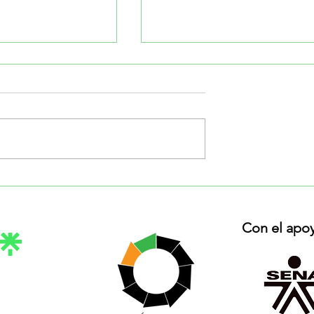
📝¿Pueden hacerme una
on los paneles
cotización sin la factura de
les para instalar
energía?
a?
Con el apo