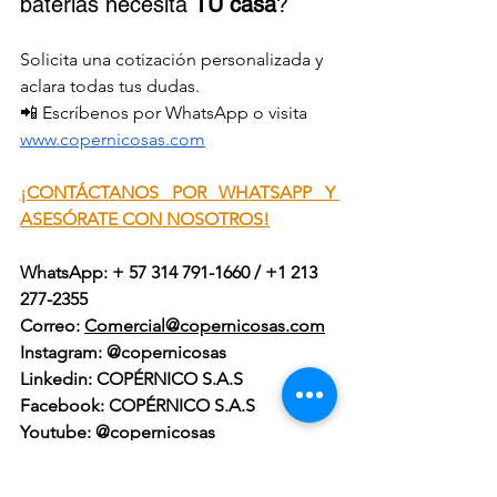
baterías necesita 
TU casa
?
Solicita una cotización personalizada y 
aclara todas tus dudas.
📲 Escríbenos por WhatsApp o visita 
www.copernicosas.com
¡CONTÁCTANOS POR WHATSAPP Y 
ASESÓRATE CON NOSOTROS!
WhatsApp: + 57 314 791-1660 / +1 213 
277-2355
Correo: 
Comercial@copernicosas.com
Instagram: @copernicosas
Linkedin: COPÉRNICO S.A.S
Facebook: COPÉRNICO S.A.S
Youtube: @copernicosas
Tiktok: @copernicosas
Link canales de contacto: 