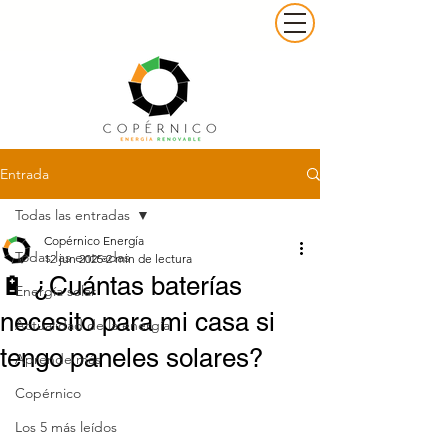
Entrada
Todas las entradas
Copérnico Energía
Todas las entradas
12 jun 2025
2 min de lectura
🔋 ¿Cuántas baterías
Energía solar
necesito para mi casa si
Actualidad de la energía
tengo paneles solares?
Aprende más
Copérnico
Los 5 más leídos