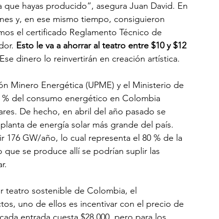
 que hayas producido”, asegura Juan David. En 
lones y, en ese mismo tiempo, consiguieron 
emos el certificado Reglamento Técnico de 
dor. 
Esto le va a ahorrar al teatro entre $10 y $12 
e dinero lo reinvertirán en creación artística.
n Minero Energética (UPME) y el Ministerio de 
10 % del consumo energético en Colombia 
ares. De hecho, en abril del año pasado se 
a planta de energía solar más grande del país. 
r 176 GW/año, lo cual representa el 80 % de la 
 que se produce allí se podrían suplir las 
r.
r teatro sostenible de Colombia, el 
s, uno de ellos es incentivar con el precio de 
cada entrada cuesta $28.000, pero para los 