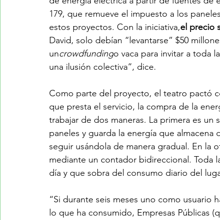
de energía eléctrica a partir de fuentes de 
179, que remueve el impuesto a los paneles
estos proyectos. Con la iniciativa,
el precio 
David, solo debían “levantarse” $50 millon
un
crowdfunding
o vaca para invitar a toda 
una ilusión colectiva”, dice.
Como parte del proyecto, el teatro pactó c
que presta el servicio, la compra de la en
trabajar de dos maneras. La primera es un s
paneles y guarda la energía que almacena d
seguir usándola de manera gradual. En la ot
mediante un contador bidireccional. Toda l
día y que sobra del consumo diario del luga
“Si durante seis meses uno como usuario h
lo que ha consumido, Empresas Públicas (q