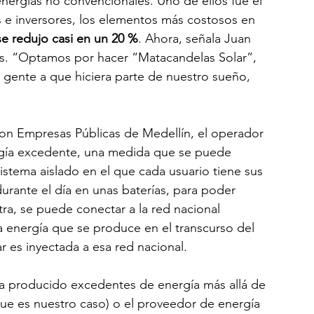
energías no convencionales. Uno de ellos fue el 
 e inversores, los elementos más costosos en 
se redujo casi en un 20 %
. Ahora, señala Juan 
es. “Optamos por hacer “Matacandelas Solar”, 
la gente a que hiciera parte de nuestro sueño, 
on Empresas Públicas de Medellín, el operador 
ergía excedente, una medida que se puede 
istema aislado en el que cada usuario tiene sus 
urante el día en unas baterías, para poder 
ra, se puede conectar a la red nacional 
a energía que se produce en el transcurso del 
r es inyectada a esa red nacional.
a producido excedentes de energía más allá de 
ue es nuestro caso) o el proveedor de energía 