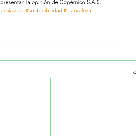
epresentan la opinión de Copérnico S.A.S.
ergíasolar
#sostenibilidad
#naturaleza
V