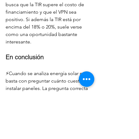
busca que la TIR supere el costo de 
financiamiento y que el VPN sea 
positivo. Si además la TIR está por 
encima del 18% o 20%, suele verse 
como una oportunidad bastante 
interesante.
En conclusión
⚡Cuando se analiza energía solar no 
basta con preguntar cuánto cuesta 
instalar paneles. La pregunta correcta 
es cuánto retorna esa inversión, qué 
rentabilidad genera con el tiempo y 
cuánto valor económico crea hoy. Ahí 
es donde entran la TIR, el ROI y el VPN. 
⚡La TIR muestra la eficiencia financiera 