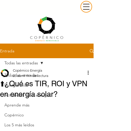
Entrada
Todas las entradas
Copérnico Energía
Todas las entradas
25 abr
4 min de lectura
⬆️¿Qué es TIR, ROI y VPN
Energía solar
en energía solar?
Actualidad de la energía
Aprende más
Copérnico
Los 5 más leídos