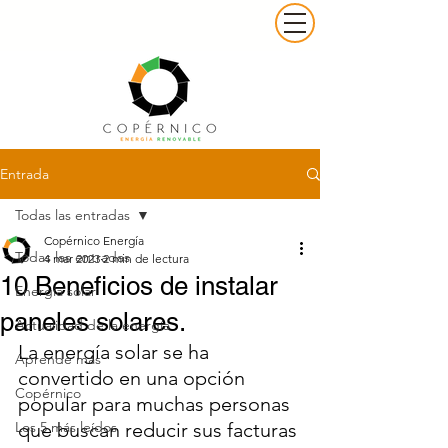
Entrada
Todas las entradas
Copérnico Energía
Todas las entradas
4 mar 2023
2 min de lectura
10 Beneficios de instalar
Energía solar
paneles solares.
Actualidad de la energía
La energía solar se ha 
Aprende más
convertido en una opción 
Copérnico
popular para muchas personas 
Los 5 más leídos
que buscan reducir sus facturas 