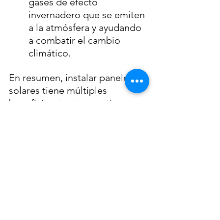
gases de efecto 
invernadero que se emiten 
a la atmósfera y ayudando 
a combatir el cambio 
climático.
En resumen, instalar paneles 
solares tiene múltiples 
beneficios, tanto para ti como 
para el medio ambiente. Si 
estás considerando la energía 
solar, consulta con nosotros 
para ofrecerte más información 
y poderte brindar una 
cotización.
¡CONTÁCTANOS  Y COTIZA AHORA!